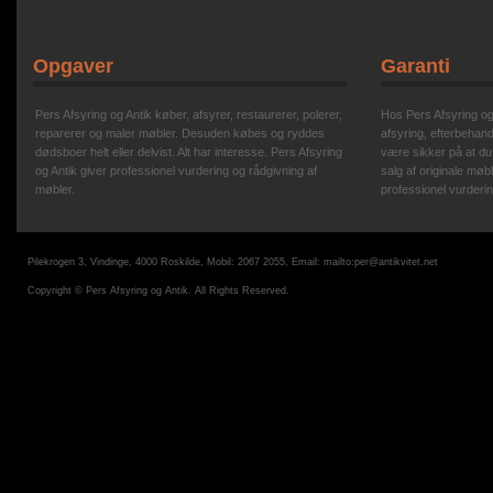
Opgaver
Garanti
Pers Afsyring og Antik køber, afsyrer, restaurerer, polerer,
Hos Pers Afsyring og A
reparerer og maler møbler. Desuden købes og ryddes
afsyring, efterbehand
dødsboer helt eller delvist. Alt har interesse. Pers Afsyring
være sikker på at du
og Antik giver professionel vurdering og rådgivning af
salg af originale møbl
møbler.
professionel vurderin
Pilekrogen 3, Vindinge, 4000 Roskilde, Mobil: 2067 2055, Email:
mailto:per@antikvitet.net
Copyright © Pers Afsyring og Antik. All Rights Reserved.