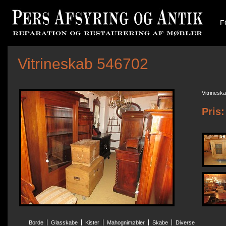
F
Vitrineskab 546702
Vitrinesk
Pris:
Borde
Glasskabe
Kister
Mahognimøbler
Skabe
Diverse