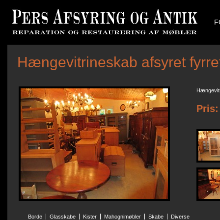
F
Hængevitrineskab afsyret fyrr
Hængevitr
Pris:
Borde
Glasskabe
Kister
Mahognimøbler
Skabe
Diverse