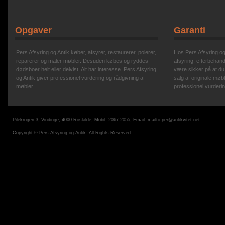
Opgaver
Garanti
Pers Afsyring og Antik køber, afsyrer, restaurerer, polerer,
Hos Pers Afsyring og A
reparerer og maler møbler. Desuden købes og ryddes
afsyring, efterbehand
dødsboer helt eller delvist. Alt har interesse. Pers Afsyring
være sikker på at du
og Antik giver professionel vurdering og rådgivning af
salg af originale møbl
møbler.
professionel vurderin
Pilekrogen 3, Vindinge, 4000 Roskilde, Mobil: 2067 2055, Email:
mailto:per@antikvitet.net
Copyright © Pers Afsyring og Antik. All Rights Reserved.