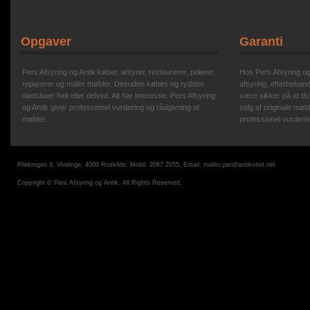
Opgaver
Garanti
Pers Afsyring og Antik køber, afsyrer, restaurerer, polerer,
Hos Pers Afsyring og A
reparerer og maler møbler. Desuden købes og ryddes
afsyring, efterbehand
dødsboer helt eller delvist. Alt har interesse. Pers Afsyring
være sikker på at du
og Antik giver professionel vurdering og rådgivning af
salg af originale møbl
møbler.
professionel vurderin
Pilekrogen 3, Vindinge, 4000 Roskilde, Mobil: 2067 2055, Email:
mailto:per@antikvitet.net
Copyright © Pers Afsyring og Antik. All Rights Reserved.