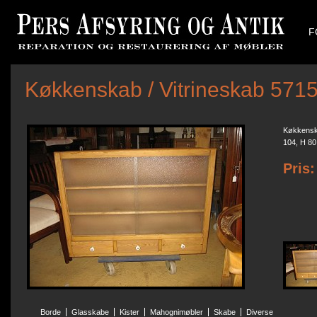
F
Køkkenskab / Vitrineskab 571
Køkkenska
104, H 80
Pris:
Borde
Glasskabe
Kister
Mahognimøbler
Skabe
Diverse