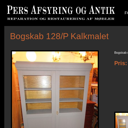
F
Bogskab 128/P Kalkmalet
Bogskab m
Pris: