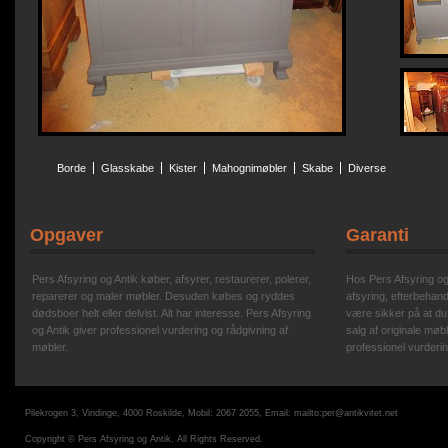
Borde
Glasskabe
Kister
Mahognimøbler
Skabe
Diverse
Opgaver
Garanti
Pers Afsyring og Antik køber, afsyrer, restaurerer, polerer,
Hos Pers Afsyring og A
reparerer og maler møbler. Desuden købes og ryddes
afsyring, efterbehand
dødsboer helt eller delvist. Alt har interesse. Pers Afsyring
være sikker på at du
og Antik giver professionel vurdering og rådgivning af
salg af originale møbl
møbler.
professionel vurderin
Pilekrogen 3, Vindinge, 4000 Roskilde, Mobil: 2067 2055, Email:
mailto:per@antikvitet.net
Copyright © Pers Afsyring og Antik. All Rights Reserved.