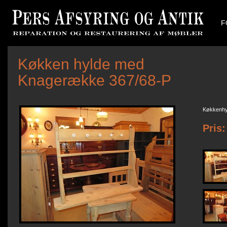
F
Køkken hylde med
Knagerække 367/68-P
Køkkenhyl
Pris