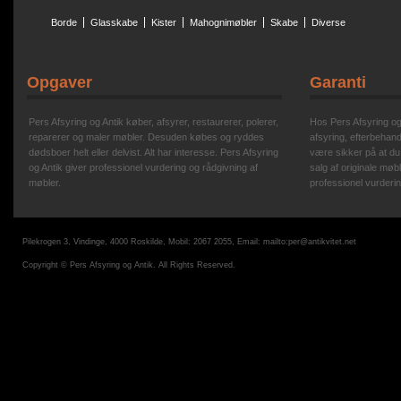
Borde
Glasskabe
Kister
Mahognimøbler
Skabe
Diverse
Opgaver
Garanti
Pers Afsyring og Antik køber, afsyrer, restaurerer, polerer,
Hos Pers Afsyring og A
reparerer og maler møbler. Desuden købes og ryddes
afsyring, efterbehand
dødsboer helt eller delvist. Alt har interesse. Pers Afsyring
være sikker på at du
og Antik giver professionel vurdering og rådgivning af
salg af originale møbl
møbler.
professionel vurderin
Pilekrogen 3, Vindinge, 4000 Roskilde, Mobil: 2067 2055, Email:
mailto:per@antikvitet.net
Copyright © Pers Afsyring og Antik. All Rights Reserved.